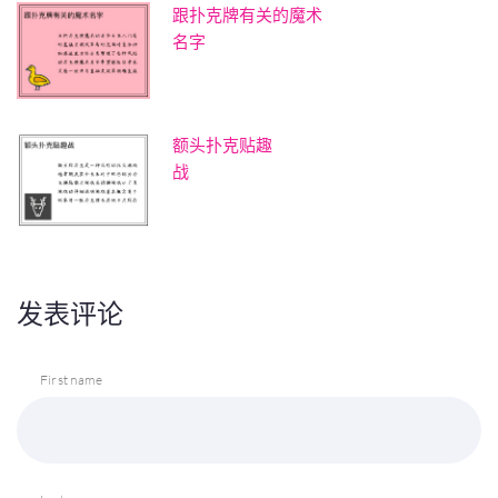
跟扑克牌有关的魔术
名字
额头扑克贴趣
战
发表评论
First name