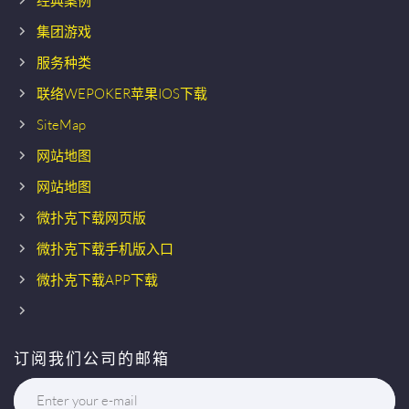
经典案例
集团游戏
服务种类
联络WEPOKER苹果IOS下载
SiteMap
网站地图
网站地图
微扑克下载网页版
微扑克下载手机版入口
微扑克下载APP下载
订阅我们公司的邮箱
Enter your e-mail