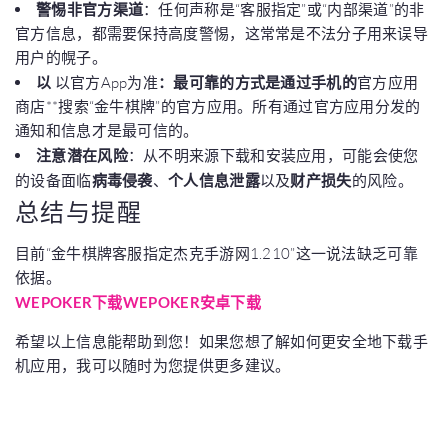
警惕非官方渠道
：任何声称是“客服指定”或“内部渠道”的非
官方信息，都需要保持高度警惕，这常常是不法分子用来误导
用户的幌子。
以
以官方App为准
：最可靠的方式是通过手机的
官方应用
商店**搜索“金牛棋牌”的官方应用。所有通过官方应用分发的
通知和信息才是最可信的。
注意潜在风险
：从不明来源下载和安装应用，可能会使您
的设备面临
病毒侵袭
、
个人信息泄露
以及
财产损失
的风险。
总结与提醒
目前“金牛棋牌客服指定杰克手游网1.210”这一说法缺乏可靠
依据。
WEPOKER下载WEPOKER安卓下载
希望以上信息能帮助到您！如果您想了解如何更安全地下载手
机应用，我可以随时为您提供更多建议。